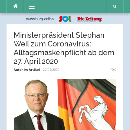
Direkt
Menü
zum
Inhalt
Ministerpräsident Stephan
Weil zum Coronavirus:
Alltagsmaskenpflicht ab dem
27. April 2020
Autor im Artikel
22/04/2020
0