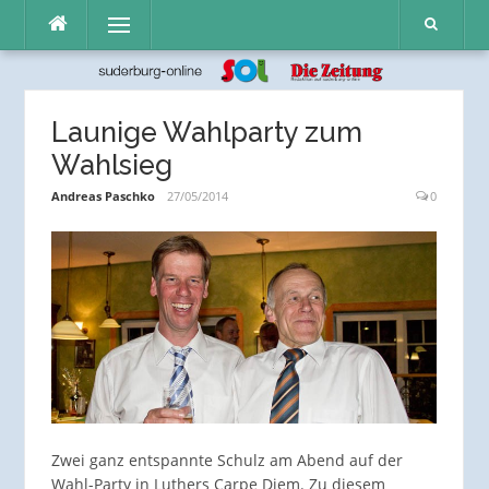
Direkt
Menü
zum
Inhalt
Launige Wahlparty zum
Wahlsieg
Andreas Paschko
27/05/2014
0
Zwei ganz entspannte Schulz am Abend auf der
Wahl-Party in Luthers Carpe Diem. Zu diesem