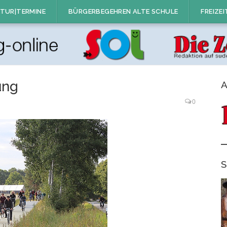
TUR|TERMINE
BÜRGERBEGEHREN ALTE SCHULE
FREIZEI
ung
A
0
S