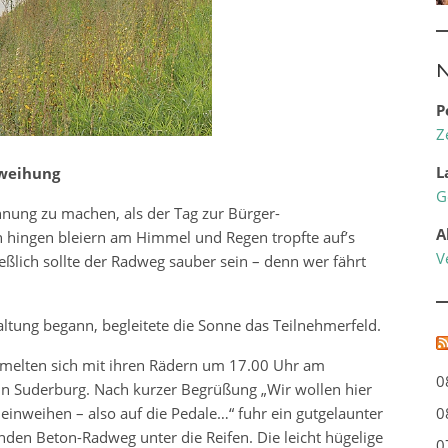
N
P
Z
L
nweihung
G
hnung zu machen, als der Tag zur Bürger-
A
ingen bleiern am Himmel und Regen tropfte auf’s
V
ließlich sollte der Radweg sauber sein – denn wer fährt
altung begann, begleitete die Sonne das Teilnehmerfeld.
melten sich mit ihren Rädern um 17.00 Uhr am
0
 in Suderburg. Nach kurzer Begrüßung „Wir wollen hier
inweihen – also auf die Pedale…“ fuhr ein gutgelaunter
0
nden Beton-Radweg unter die Reifen. Die leicht hügelige
0