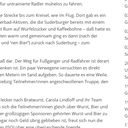
für untrainierte Radler mühelos zu fahren.
G
ge Strecke bis zum Kreisel, wie im Flug. Dort gab es ein
0
rbad-Aktiven, die die Suderburger bereits mit einem
G
it Rum auf Würfelzucker und Kaffeebohne – daß hatte es
0
tzten warm und gemeinsam ging es dann (nach der
S
 und ’nen Bier“) zurück nach Suderburg – zum
0
S
gpaß dar. Der Weg für Fußgänger und Radfahrer ist derart
2
enken ist. Ein paar Verwegene versuchten es direkt
U
en Metern im Sand aufgeben. So dauerte es eine Weile,
S
er siebzig Teilnehmer/innen angeschwollenen Truppe, den
1
G
 lecker nach Bratwurst. Carola Lindloff und ihr Team
1
n sich die Teilnehmer/innen gleich über Wurst, Bier und
V
er großzügigen Sponsoren gehörten Wurst und Bier zu
G
gar noch Geld übrig geblieben ist, freut sich nun die
1
n (ISO) über eine überraschende Spende.