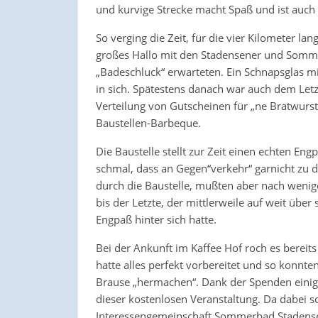
und kurvige Strecke macht Spaß und ist auch 
So verging die Zeit, für die vier Kilometer lan
großes Hallo mit den Stadensener und Somme
„Badeschluck“ erwarteten. Ein Schnapsglas m
in sich. Spätestens danach war auch dem Le
Verteilung von Gutscheinen für „ne Bratwurst
Baustellen-Barbeque.
Die Baustelle stellt zur Zeit einen echten En
schmal, dass an Gegen“verkehr“ garnicht zu d
durch die Baustelle, mußten aber nach wenig
bis der Letzte, der mittlerweile auf weit üb
Engpaß hinter sich hatte.
Bei der Ankunft im Kaffee Hof roch es bereits
hatte alles perfekt vorbereitet und so konnte
Brause „hermachen“. Dank der Spenden einig
dieser kostenlosen Veranstaltung. Da dabei so
Interessengemeinschaft Sommerbad Stadense