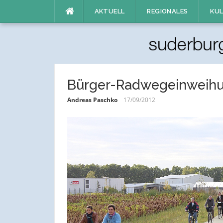
Direkt
AKTUELL
REGIONALES
KUL
zum
Inhalt
Bürger-Radwegeinweih
Andreas Paschko
17/09/2012