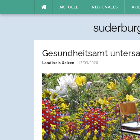
Direkt
AKTUELL
REGIONALES
KUL
zum
Inhalt
Gesundheitsamt untersag
Landkreis Uelzen
13/03/2020