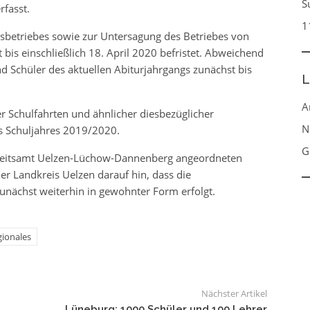
S
rfasst.
1
sbetriebes sowie zur Untersagung des Betriebes von
bis einschließlich 18. April 2020 befristet. Abweichend
d Schüler des aktuellen Abiturjahrgangs zunächst bis
L
A
r Schulfahrten und ähnlicher diesbezüglicher
N
es Schuljahres 2019/2020.
G
heitsamt Uelzen-Lüchow-Dannenberg angeordneten
er Landkreis Uelzen darauf hin, dass die
nächst weiterhin in gewohnter Form erfolgt.
ionales
Nächster Artikel
Lüneburg: 1000 Schüler und 100 Lehrer