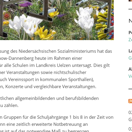
N
P
Z
L
sung des Niedersächsischen Sozialministeriums hat das
G
chow-Dannenberg heute im Rahmen einer
 alle Schulen im Landkreis Uelzen untersagt. Dies gilt
A
her Veranstaltungen sowie nichtschulischer
V
auch Vereinssport in kommunalen Sporthallen),
n, Konzerte und vergleichbare Veranstaltungen.
ntlichen allgemeinbildenden und berufsbildenden
zu zählen.
0
Gruppen für die Schuljahrgänge 1 bis 8 in der Zeit von
G
nn eine zeitlich erweiterte Notbetreuung an
0
ng ist auf das notwendige Maß zu begrenzen.