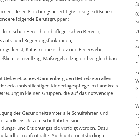
S
men, deren Erziehungsberechtigte in sog. kritischen
0
esondere folgende Berufsgruppen:
S
dizinischen Bereich und pflegerischen Bereich,
2
U
 Staats- und Regierungsfunktionen,
S
ettungsdienst, Katastrophenschutz und Feuerwehr,
1
ießlich Justizvollzug, Maßregelvollzug und vergleichbare
G
1
mt Uelzen-Lüchow-Dannenberg den Betrieb von allen
V
er erlaubnispflichtigen Kindertagespflege im Landkreis
G
treuung in kleinen Gruppen, die auf das notwendige
1
W
fügung des Gesundheitsamtes alle Schulfahrten und
1
 Landkreis Uelzen. Schulfahrten sind
1
ildungs- und Erziehungsziele verfolgt werden. Dazu
J
ullandheimaufenthalte. Auch unterrichtsbedingte