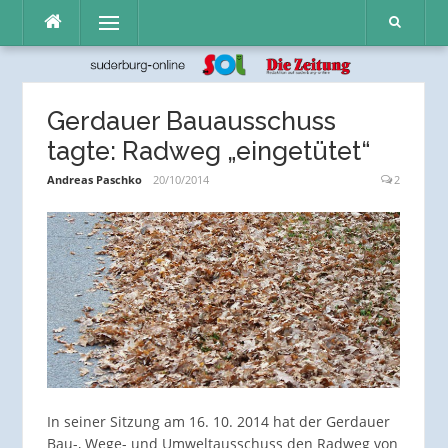
Direkt
Menü
zum
Inhalt
Gerdauer Bauausschuss
tagte: Radweg „eingetütet“
Andreas Paschko
20/10/2014
2
In seiner Sitzung am 16. 10. 2014 hat der Gerdauer
Bau-, Wege- und Umweltausschuss den Radweg von