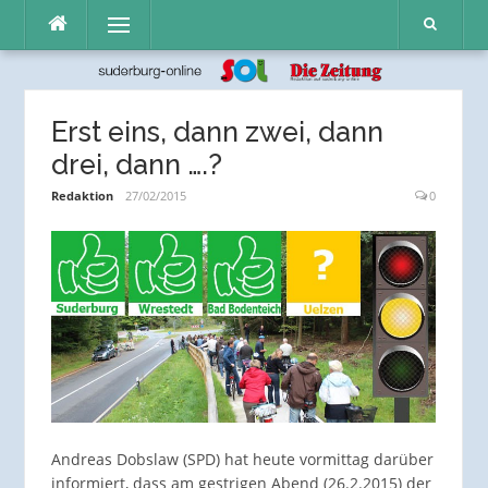
Direkt
Menü
zum
Inhalt
Erst eins, dann zwei, dann
drei, dann ….?
Redaktion
27/02/2015
0
Andreas Dobslaw (SPD) hat heute vormittag darüber
informiert, dass am gestrigen Abend (26.2.2015) der