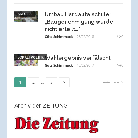
Umbau Hardautalschule:
AKTUELL
„Baugenehmigung wurde
nicht erteilt…“
Götz Schimmack
23/02/2018
0
Wahlergebnis verfälscht
LOKAL|POLITIK
Götz Schimmack
15/02/2017
0
Seite
Seite
Seite
Seitennummerierung
1
2
…
5
Seite 1 von 5
der
Archiv der ZEITUNG:
Beiträge