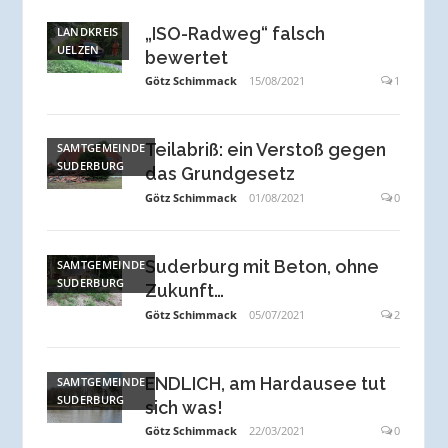
„ISO-Radweg“ falsch
LANDKREIS
UELZEN
bewertet
Götz Schimmack
15/08/2021
1
Teilabriß: ein Verstoß gegen
SAMTGEMEINDE
SUDERBURG
das Grundgesetz
Götz Schimmack
01/08/2021
0
Suderburg mit Beton, ohne
SAMTGEMEINDE
SUDERBURG
Zukunft…
Götz Schimmack
05/07/2021
2
ENDLICH, am Hardausee tut
SAMTGEMEINDE
SUDERBURG
sich was!
Götz Schimmack
22/03/2021
0