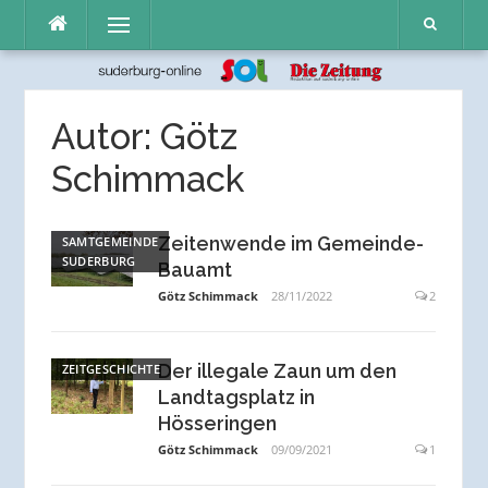
Direkt
Menü
zum
Inhalt
Autor:
Götz
Schimmack
Zeitenwende im Gemeinde-
SAMTGEMEINDE
SUDERBURG
Bauamt
Götz Schimmack
28/11/2022
2
Der illegale Zaun um den
ZEITGESCHICHTE
Landtagsplatz in
Hösseringen
Götz Schimmack
09/09/2021
1