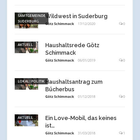
Wildwest in Suderburg
SAMTGEMEINDE
SUDERBURG
Götz Schimmack
17/12/2020
0
Haushaltsrede Götz
AKTUELL
Schimmack
Götz Schimmack
06/01/2019
0
Haushaltsantrag zum
LOKAL|POLITIK
Bücherbus
Götz Schimmack
01/12/2018
0
Ein Love-Mobil, das keines
AKTUELL
ist…
Götz Schimmack
31/03/2018
1