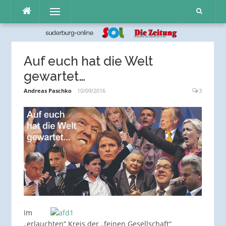
Direkt
Menü
zum
Inhalt
Auf euch hat die Welt
gewartet…
Andreas Paschko
10/09/2016
3
Im
„erlauchten“ Kreis der „feinen Gesellschaft“