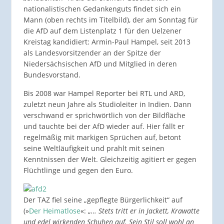
nationalistischen Gedankenguts findet sich ein
Mann (oben rechts im Titelbild), der am Sonntag für
die AfD auf dem Listenplatz 1 für den Uelzener
Kreistag kandidiert: Armin-Paul Hampel, seit 2013
als Landesvorsitzender an der Spitze der
Niedersächsischen AfD und Mitglied in deren
Bundesvorstand.
Bis 2008 war Hampel Reporter bei RTL und ARD,
zuletzt neun Jahre als Studioleiter in Indien. Dann
verschwand er sprichwörtlich von der Bildfläche
und tauchte bei der AfD wieder auf. Hier fällt er
regelmäßig mit markigen Sprüchen auf, betont
seine Weltläufigkeit und prahlt mit seinen
Kenntnissen der Welt. Gleichzeitig agitiert er gegen
Flüchtlinge und gegen den Euro.
Der TAZ fiel seine „gepflegte Bürgerlichkeit“ auf
(»
Der Heimatlose
«: „
… Stets tritt er in Jackett, Krawatte
und edel wirkenden Schuhen auf. Sein Stil soll wohl an